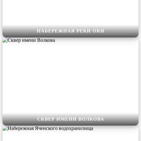
Подробнее
НАБЕРЕЖНАЯ РЕКИ ОКИ
СКВЕР ИМЕНИ ВОЛКОВА
В 1982 году началось благоустройство прилегающей к
набережной Яченского водохранилища территории. В сквере
построен небольшой стадион и спортивные площадки,
изначально предназначавшиеся для занятий физкультурой
студентов Бауманского. Первые деревья здесь были посажены
дружественной делегацией из города-побратима Зуля. Именно
поэтому изначально сквер окрестили сквером «Дружбы
народов». Ныне он назван в честь В.Н Волкова - великого
летчика-космонавта, дважды Героя СССР. Сейчас сквер
Подробнее
обновлен, на его территории создан новый физкультурно-
СКВЕР ИМЕНИ ВОЛКОВА
оздоровительный комплекс для занятий спортом на свежем
воздухе и футбольное поле.
НАБЕРЕЖНАЯ ЯЧЕНСКОГО ВОДОХРАНИЛИЩА