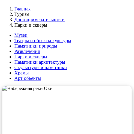
Главная
Туризм
Достопримечательности
Парки и скверы
Музеи
Театры и объекты культуры
Памятники природы
Развлечения
Парки и скверы
Памятники архитектуры
Скульптуры и памятники
Храмы
Арт-объекты
НАБЕРЕЖНАЯ РЕКИ ОКИ
В 2022 году началось строительство новой набережной реки
Оки. Примерно в 1960-х годах на этой территории находился
городской пляж. Новая набережная Оки будет оборудована
пляжем, волейбольной площадкой, местами для отдыха,
объектами общественного питания.