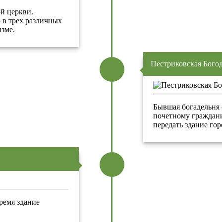
й церкви.
о в трех различных
изме.
Пестриковская Бого
Бывшая богадельня 
почетному граждан
передать здание го
время здание