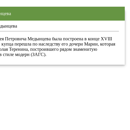
нцева
ея Петровича Медынцева была построена в конце XVIII
и купца перешла по наследству его дочери Марии, которая
олая Теренина, построившего рядом знаменитую
в стиле модерн (ЗАГС).